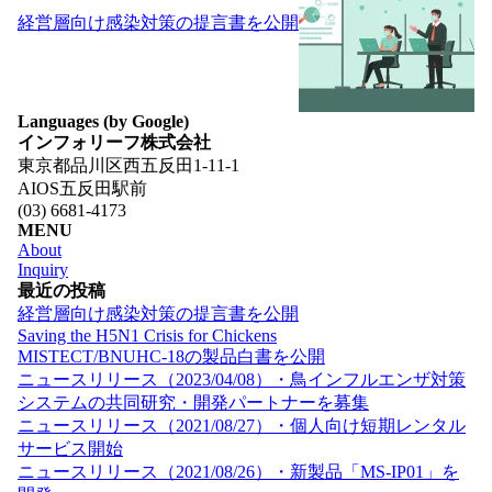
ゲ
経営層向け感染対策の提言書を公開
ー
シ
ョ
ン
Languages (by Google)
インフォリーフ株式会社
東京都品川区西五反田1-11-1
AIOS五反田駅前
(03) 6681-4173
MENU
About
Inquiry
最近の投稿
経営層向け感染対策の提言書を公開
Saving the H5N1 Crisis for Chickens
MISTECT/BNUHC-18の製品白書を公開
ニュースリリース（2023/04/08）・鳥インフルエンザ対策
システムの共同研究・開発パートナーを募集
ニュースリリース（2021/08/27）・個人向け短期レンタル
サービス開始
ニュースリリース（2021/08/26）・新製品「MS-IP01」を