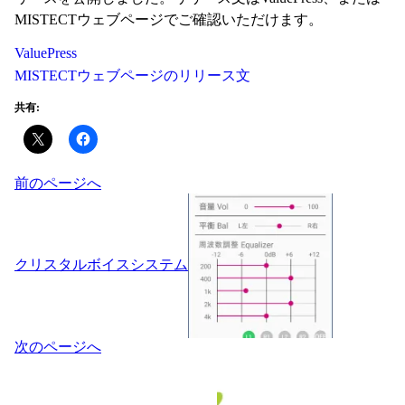
MISTECTウェブページでご確認いただけます。
ValuePress
MISTECTウェブページのリリース文
共有:
投
前のページへ
稿
ナ
ビ
ゲ
クリスタルボイスシステム
ー
シ
ョ
ン
次のページへ