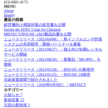
(03) 6681-4173
MENU
About
Inquiry
最近の投稿
経営層向け感染対策の提言書を公開
Saving the H5N1 Crisis for Chickens
MISTECT/BNUHC-18の製品白書を公開
ニュースリリース（2023/04/08）・鳥インフルエンザ対策
システムの共同研究・開発パートナーを募集
ニュースリリース（2021/08/27）・個人向け短期レンタル
サービス開始
ニュースリリース（2021/08/26）・新製品「MS-IP01」を
開発
ニュースリリース（2021/05/28）・BNUHC-03新発売
ニュースリリース（2021/01/25）・BNUHC-18発売
日経産業新聞で紹介されました
ニュースリリース（2020年9月9日）：MISTECT
カテゴリー
お知らせ
7
新規提案
15
注目の新技術
2